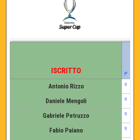
ISCRITTO
P
9
Antonio Rizzo
9
Daniele Mengoli
9
Gabriele Petruzzo
9
Fabio Paiano