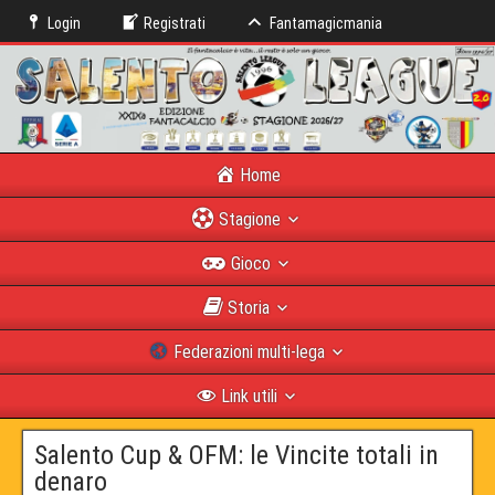
Login
Registrati
Fantamagicmania
Home
Stagione
Gioco
Storia
Federazioni multi-lega
Link utili
Salento Cup & OFM: le Vincite totali in
denaro