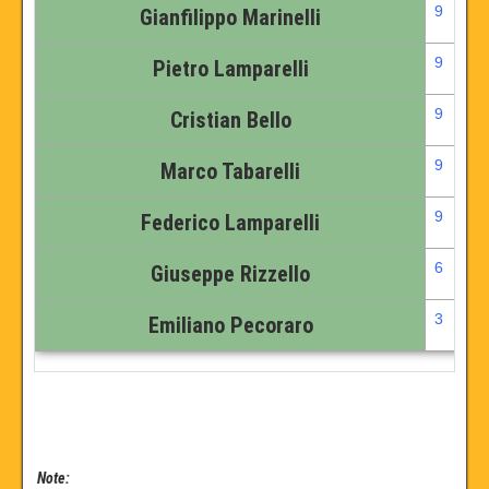
9
Gianfilippo Marinelli
9
Pietro Lamparelli
9
Cristian Bello
9
Marco Tabarelli
9
Federico Lamparelli
6
Giuseppe Rizzello
3
Emiliano Pecoraro
Note: