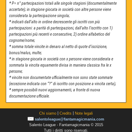
*
P
=
n° partecipazioni totali alle singole stagioni (documentalmente
accertate); in stagione giocata in società con altre persone viene
considerata la partecipazione singola;
*
indicati dall’alto in ordine decrescente gli iscritti con più
partecipazioni: a parità di partecipazioni, dall’alto l’iscritto con 1)
partecipazioni più recenti e consecutive, 2) ordine alfabetico del
cognome/nome;
*
somma totale vincite in denaro al netto di quote d’iscrizione,
bonus/malus, multe;
*
in stagione giocata in società con x persone viene considerata e
sommata la vincita equamente divisa in maniera classica fra le x
persone;
*
vincite non documentate ufficialmente non sono state sommate
(eccezione indicata con “?” di iscritto con posizione a vincita certa);
*
sempre possibili nuovi aggiornamenti, a fronte di nuova
documentazione ufficiale.
|
|
Chi siamo
Credits
Note legali
salentoleague@fantamagicmania.com
Salento League - Fantamagicmania © 2015
Tutti i diritti sono riservati.