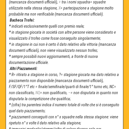
(mancanza documenti ufficiali),
+
tra i nomi squadra= squadre
utilizzate nella stessa stagione,
X
= partecipazione a stagione molto
probabile ma non verificabile (mancanza documenti ufficiali).
Bacheca Trofei:
*
indicati esclusivamente quelli con premio reale;
*
in stagione giocata in società con altre persone viene considerato e
visualizzato il trofeo come fosse conseguito singolarmente;
*
in stagione in cui non è certo il dato relativo alla vittoria (mancanza
documenti ufficiali), non viene visualizzato nessun trofeo;
*
sempre possibili nuovi aggiornamenti, a fronte di nuova
documentazione ufficiale.
Altri Piazzamenti:
*
R= ritirato a stagione in corso, ?= stagione giocata ma dato relativo a
piazzamento non disponibile (mancanza documenti ufficiali),
F/SF/QF/1°T etc = finale/semifinale/quarti di finale/1° turno etc, NC=
non classificato,
NQ
= non qualificato,
–
=
non disputata in quanto non
disputata la competizione che qualifica;
*
(cifra) tra parentesi indica il numero totale di volte che si è conseguito
quel dato piazzamento;
*
piazzamenti conseguiti con n° x squadre nella stessa stagione: viene
ripetuto n° x volte il dato relativo alla stagione;
*
immagini medaglie/stemmi/cifre di colore diverso solo per