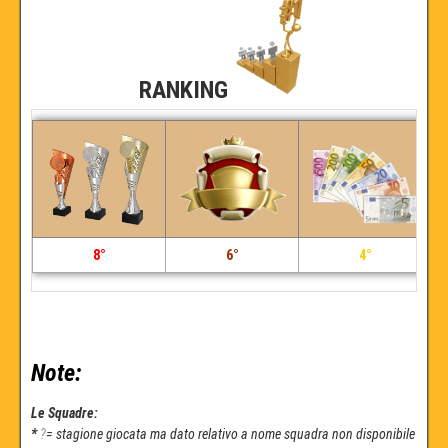
RANKING
8°
6°
4°
Note:
Le Squadre:
*
?
= stagione giocata ma dato relativo a nome squadra non disponibile