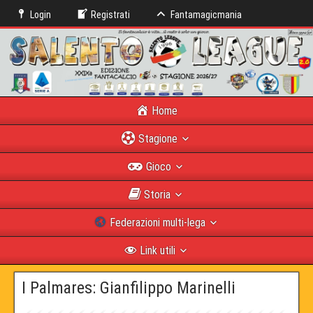
Login
Registrati
Fantamagicmania
Home
Stagione
Gioco
Storia
Federazioni multi-lega
Link utili
I Palmares: Gianfilippo Marinelli