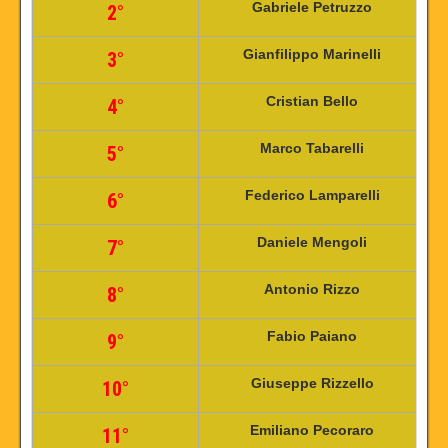
Gabriele Petruzzo
9
2°
Gianfilippo Marinelli
9
3°
Cristian Bello
9
4°
Marco Tabarelli
9
5°
Federico Lamparelli
9
6
°
Daniele Mengoli
9
7°
Antonio Rizzo
9
8°
Fabio Paiano
9
9°
Giuseppe Rizzello
6
10°
Emiliano Pecoraro
3
11°