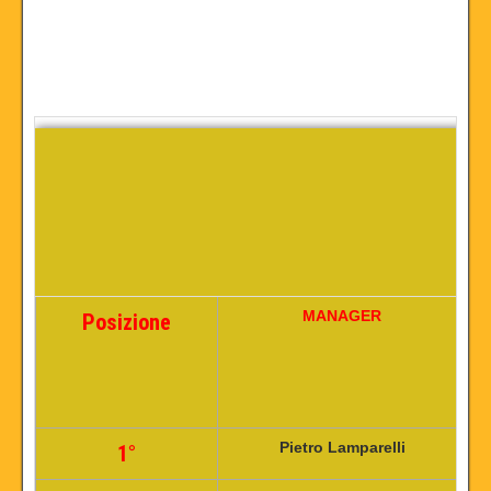
MANAGER
P
Posizione
Pietro Lamparelli
9
1°