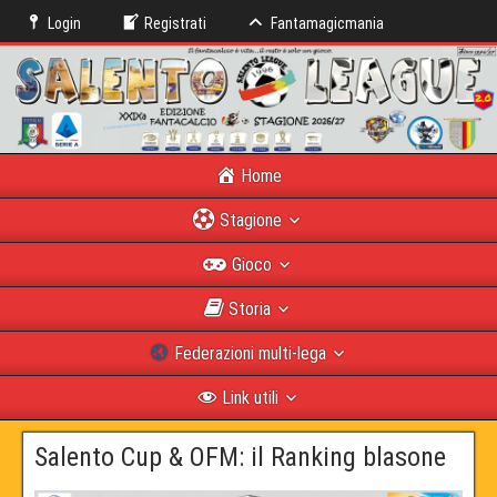
Login
Registrati
Fantamagicmania
Home
Stagione
Gioco
Storia
Federazioni multi-lega
Link utili
Salento Cup & OFM: il Ranking blasone