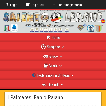
Login
Registrati
Fantamagicmania
Home
Stagione
Gioco
Storia
Federazioni multi-lega
Link utili
I Palmares: Fabio Paiano