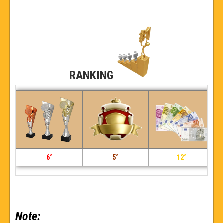
RANKING
6°
5°
12°
Note: