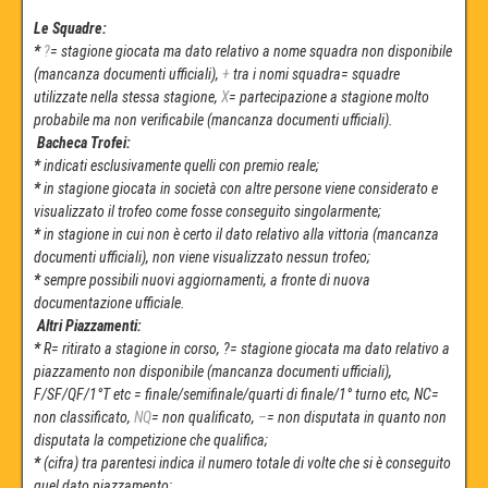
Le Squadre:
*
?
= stagione giocata ma dato relativo a nome squadra non disponibile
(mancanza documenti ufficiali),
+
tra i nomi squadra= squadre
utilizzate nella stessa stagione,
X
= partecipazione a stagione molto
probabile ma non verificabile (mancanza documenti ufficiali).
Bacheca Trofei:
*
indicati esclusivamente quelli con premio reale;
*
in stagione giocata in società con altre persone viene considerato e
visualizzato il trofeo come fosse conseguito singolarmente;
*
in stagione in cui non è certo il dato relativo alla vittoria (mancanza
documenti ufficiali), non viene visualizzato nessun trofeo;
*
sempre possibili nuovi aggiornamenti, a fronte di nuova
documentazione ufficiale.
Altri Piazzamenti:
*
R= ritirato a stagione in corso, ?= stagione giocata ma dato relativo a
piazzamento non disponibile (mancanza documenti ufficiali),
F/SF/QF/1°T etc = finale/semifinale/quarti di finale/1° turno etc, NC=
non classificato,
NQ
= non qualificato,
–
=
non disputata in quanto non
disputata la competizione che qualifica;
*
(cifra) tra parentesi indica il numero totale di volte che si è conseguito
quel dato piazzamento;