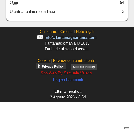
Oggi:
54
Utenti attualmente in linea:
3
|
|
Chi siamo
Credits
Note legali
info@fantamagicmania.com
Fantamagicmania © 2015
Tutti i diritti sono riservati.
|
Cookie
Privacy contenuti utente
Cookie Policy
Sito Web By Samuele Valerio
Pagina Facebook
Ultima modifica
2 Agosto 2026 - 8:54