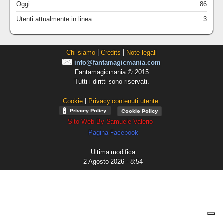
Oggi:
86
Utenti attualmente in linea:
3
|
|
Chi siamo
Credits
Note legali
info@fantamagicmania.com
Fantamagicmania © 2015
Tutti i diritti sono riservati.
|
Cookie
Privacy contenuti utente
Cookie Policy
Sito Web By Samuele Valerio
Pagina Facebook
Ultima modifica
2 Agosto 2026 - 8:54